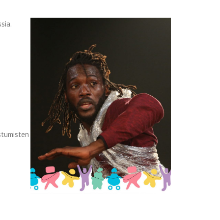
sia.
stumisten