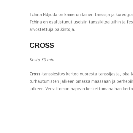
Tchina Ndjidda on kamerunilainen tanssija ja koreograf
Tchina on osallistunut useisiin tanssikilpailuihin ja 
arvostettuja palkintoja.
CROSS
Kesto 30 min
Cross
-tanssiesitys kertoo nuoresta tanssijasta, joka 
turhautumisten jälkeen omassa maassaan ja perhepiir
jälkeen. Verrattoman häpeän koskettamana hän kerto