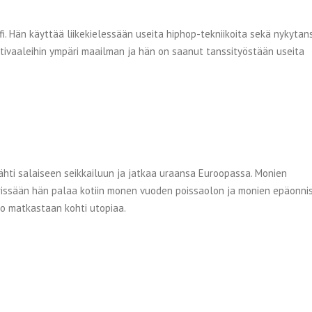
i. Hän käyttää liikekielessään useita hiphop-tekniikoita sekä nykytans
festivaaleihin ympäri maailman ja hän on saanut tanssityöstään useita
lähti salaiseen seikkailuun ja jatkaa uraansa Euroopassa. Monien
issään hän palaa kotiin monen vuoden poissaolon ja monien epäonni
o matkastaan kohti utopiaa.