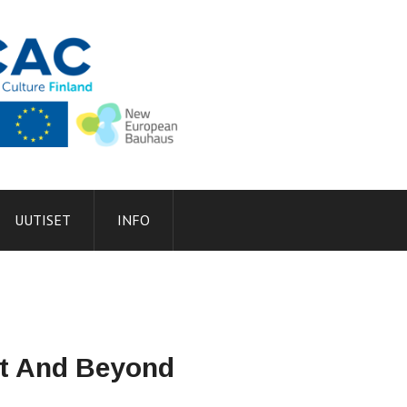
UUTISET
INFO
ect And Beyond