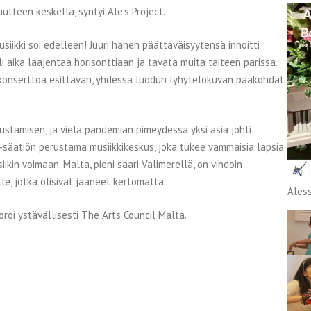
tteen keskellä, syntyi Ale’s Project.
iikki soi edelleen! Juuri hänen päättäväisyytensä innoitti
i aika laajentaa horisonttiaan ja tavata muita taiteen parissa.
 konserttoa esittävän, yhdessä luodun lyhytelokuvan pääkohdat.
stamisen, ja vielä pandemian pimeydessä yksi asia johti
 -säätiön perustama musiikkikeskus, joka tukee vammaisia lapsia
kin voimaan. Malta, pieni saari Välimerellä, on vihdoin
le, jotka olisivat jääneet kertomatta.
Aless
i ystävällisesti The Arts Council Malta.