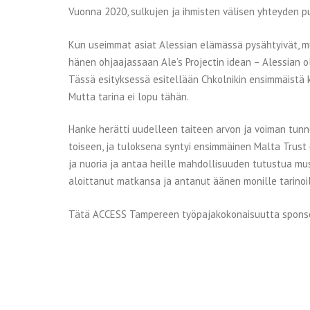
Vuonna 2020, sulkujen ja ihmisten välisen yhteyden puu
Kun useimmat asiat Alessian elämässä pysähtyivät, mus
hänen ohjaajassaan Ale’s Projectin idean – Alessian ol
Tässä esityksessä esitellään Chkolnikin ensimmäistä
Mutta tarina ei lopu tähän.
Hanke herätti uudelleen taiteen arvon ja voiman tunnu
toiseen, ja tuloksena syntyi ensimmäinen Malta Trust
ja nuoria ja antaa heille mahdollisuuden tutustua musii
aloittanut matkansa ja antanut äänen monille tarinoil
Tätä ACCESS Tampereen työpajakokonaisuutta sponsoro