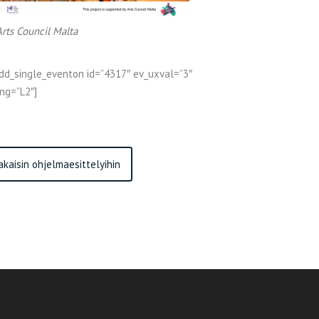
rts Council Malta
dd_single_eventon id=”4317″ ev_uxval=”3″
ng=”L2″]
akaisin ohjelmaesittelyihin