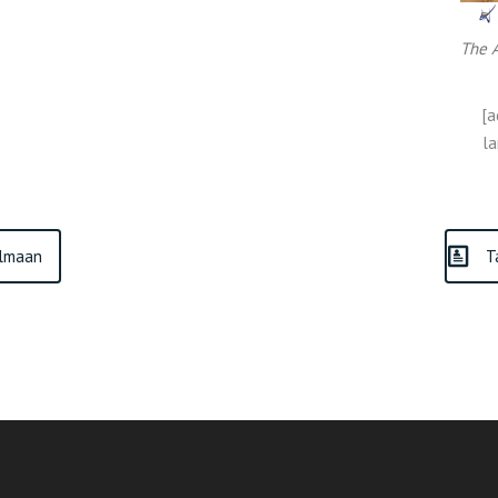
The A
[a
la
elmaan
T