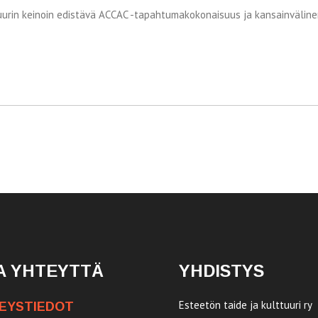
tuurin keinoin edistävä ACCAC -tapahtumakokonaisuus ja kansainvälin
A YHTEYTTÄ
YHDISTYS
Esteetön taide ja kulttuuri ry
EYSTIEDOT