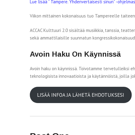
Lue lisää ” Tampere. Yhdenvertaisesti sinun” -ohjelmas
Viikon mittainen kokonaisuus tuo Tampereelle taitee
ACCAC Kulttuuri 2.0 sisältää musiikkia, tanssia, teatt
sekä ammattilaisille suunnatun kongressikokonaisuud
Avoin Haku On Käynnissä
Avoin haku on käynnissä. Toivotamme tervetulleiksi ehd
teknologisista innovaatioista ja käytännöistä, joilla
LISÄÄ INFOA JA LÄHETÄ EHDOTUKSESI