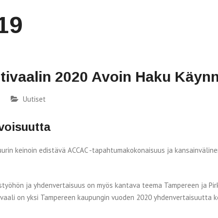
19
tivaalin 2020 Avoin Haku Käyn
Uutiset
voisuutta
tuurin keinoin edistävä ACCAC -tapahtumakokonaisuus ja kansainvälin
styöhön ja yhdenvertaisuus on myös kantava teema Tampereen ja Pi
ivaali on yksi Tampereen kaupungin vuoden 2020 yhdenvertaisuutta ke