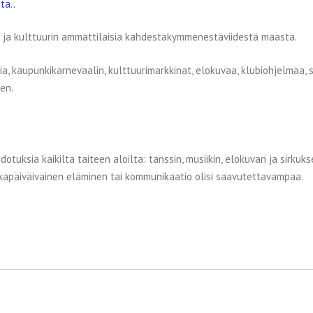
ta..
n ja kulttuurin ammattilaisia kahdestakymmenestäviidestä maasta.
eria, kaupunkikarnevaalin, kulttuurimarkkinat, elokuvaa, klubiohjelmaa
en.
otuksia kaikilta taiteen aloilta: tanssin, musiikin, elokuvan ja sirku
 jokapäiväiväinen eläminen tai kommunikaatio olisi saavutettavampaa.