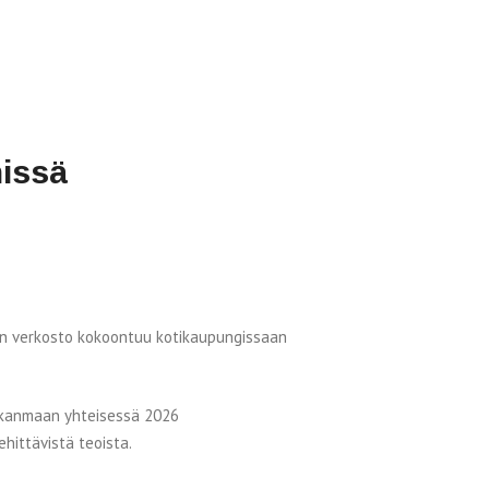
nissä
en verkosto kokoontuu kotikaupungissaan
rkanmaan yhteisessä 2026
hittävistä teoista.