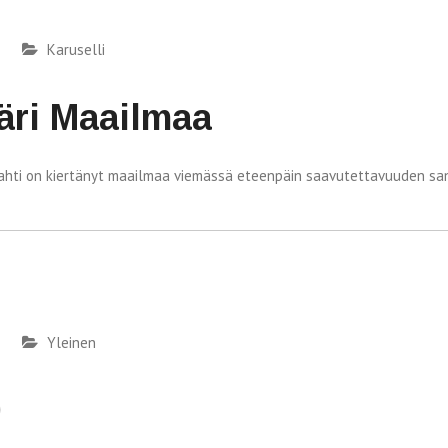
Karuselli
äri Maailmaa
talahti on kiertänyt maailmaa viemässä eteenpäin saavutettavuuden s
Yleinen
0