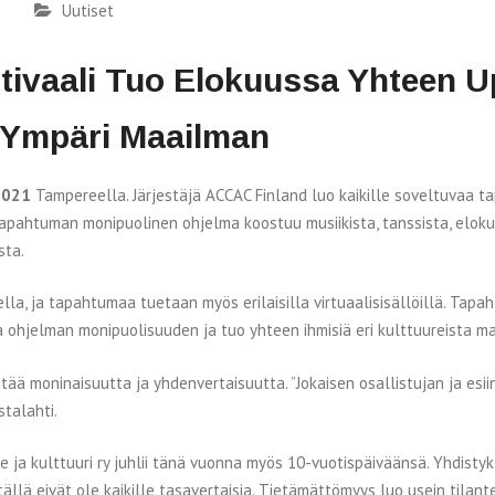
Uutiset
tivaali Tuo Elokuussa Yhteen Up
t Ympäri Maailman
2021
Tampereella. Järjestäjä ACCAC Finland luo kaikille soveltuvaa t
Tapahtuman monipuolinen ohjelma koostuu musiikista, tanssista, eloku
sta.
, ja tapahtumaa tuetaan myös erilaisilla virtuaalisisällöillä. Tapa
 ohjelman monipuolisuuden ja tuo yhteen ihmisiä eri kulttuureista ma
tää moninaisuutta ja yhdenvertaisuutta. ”Jokaisen osallistujan ja esii
talahti.
ja kulttuuri ry juhlii tänä vuonna myös 10-vuotispäiväänsä. Yhdistyks
llä eivät ole kaikille tasavertaisia. Tietämättömyys luo usein tilantei