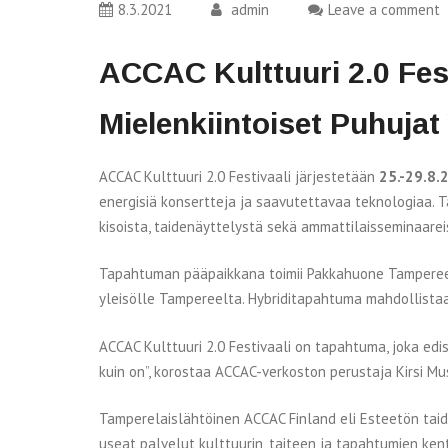
8.3.2021
admin
Leave a comment
ACCAC Kulttuuri 2.0 Fes
Mielenkiintoiset Puhuja
ACCAC Kulttuuri 2.0 Festivaali järjestetään
25.-29.8.
energisiä konsertteja ja saavutettavaa teknologiaa. 
kisoista, taidenäyttelystä sekä ammattilaisseminaarei
Tapahtuman pääpaikkana toimii Pakkahuone Tampereella
yleisölle Tampereelta. Hybriditapahtuma mahdollistaa
ACCAC Kulttuuri 2.0 Festivaali on tapahtuma, joka edis
kuin on”, korostaa ACCAC-verkoston perustaja Kirsi Mus
Tamperelaislähtöinen ACCAC Finland eli Esteetön taide 
useat palvelut kulttuurin, taiteen ja tapahtumien kentä