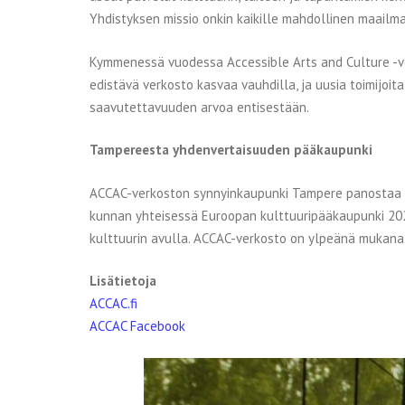
Yhdistyksen missio onkin kaikille mahdollinen maailma,
Kymmenessä vuodessa Accessible Arts and Culture -ver
edistävä verkosto kasvaa vauhdilla, ja uusia toimijo
saavutettavuuden arvoa entisestään.
Tampereesta yhdenvertaisuuden pääkaupunki
ACCAC-verkoston synnyinkaupunki Tampere panostaa j
kunnan yhteisessä Euroopan kulttuuripääkaupunki 202
kulttuurin avulla. ACCAC-verkosto on ylpeänä mukana
Lisätietoja
ACCAC.fi
ACCAC Facebook