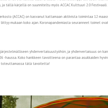
 ja tällä kärjellä on suunniteltu myös ACCAC Kulttuuri 2.0 Festivaali.
kosto (ACCAC) on kasvanut kattamaan aktiivista toimintaa 12 maassa
ita liittyy mukaan koko ajan. Koronapandemiasta seuranneet toimet ov
ärjestelmälliseen yhdenvertaisuustyöhön, ja yhdenvertaisuus on k
6 -haussa. Koko hankkeen tavoitteena on parantaa asukkaiden hyvin
 toteuttamassa tätä tavoitetta!