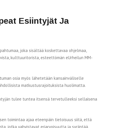
eat Esiintyjät Ja
apahtumaa, joka sisältää koskettavaa ohjelmaa,
vista, kulttuuritorista, esteettömän eUrheilun MM-
htuman osia myös lähetetään kansainväliselle
hdollisista matkustusrajoituksista huolimatta.
ntyjän tulee tuntea itsensä tervetulleeksi sellaisena
en toimintaa ajaa eteenpäin tietoisuus siitä, että
ta, jotka vahvistavat eriarvoisuutta ja syrjintää.